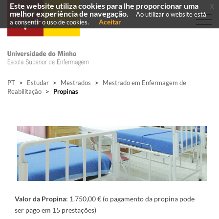
Este website utiliza cookies para lhe proporcionar uma
x
melhor experiência de navegação.
Ao utilizar o website está
Aceitar
a consentir o uso de cookies.
PT
>
Estudar
>
Mestrados
>
Mestrado em Enfermagem de
Reabilitação
>
Propinas
Valor da Propina
: 1.750,00 € (o pagamento da propina pode
ser pago em 15 prestações)