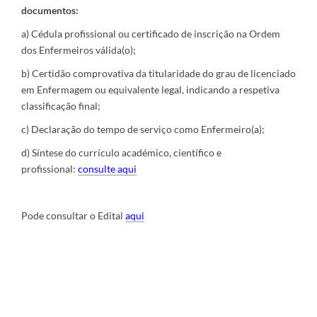
documentos:
a) Cédula profissional ou certificado de inscrição na Ordem
dos Enfermeiros válida(o);
b) Certidão comprovativa da titularidade do grau de licenciado
em Enfermagem ou equivalente legal, indicando a respetiva
classificação final;
c) Declaração do tempo de serviço como Enfermeiro(a);
d)
Síntese do currículo académico, científico e
profissional:
c
onsulte aq
ui
Pode consultar o Edital
a
q
ui