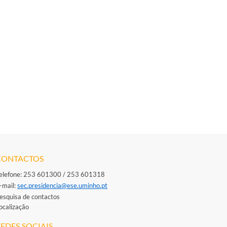
CONTACTOS
elefone: 253 601300 / 253 601318
-mail: ​
sec.presidencia@ese.uminho.​pt
esquisa de contactos
ocalização
EDES SOCIAIS