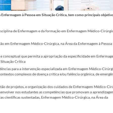
Enfermagem à Pessoa em Situação Crítica, tem como principais objetivo
disciplina de Enfermagem e da formação em Enfermagem Médico-Cirúrgic
ação em Enfermagem Médico-Cirúrgica, na Área da Enfermagem à Pessoa
o e conceptual que permita a apropriação da especificidade em Enferma
Situação Crítica
ências para a intervenção especializada em Enfermagem Médico-Cirúrgi
ontextos complexos de doença crítica e/ou falência orgânica, de emergên
estão de projetos, e organização dos cuidados de Enfermagem Médico-Cirú
esenvolver nos estudantes as competências que promovam a aprendizage
as científicas sustentadas, Enfermagem Médico-Cirúrgica, na Área da