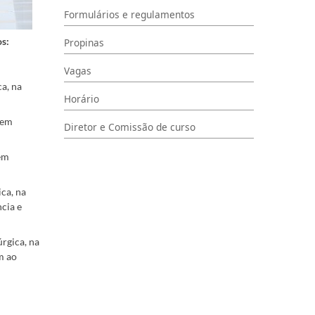
Formulários e regulamentos
s:
Propinas
Vagas
a, na
Horário
 em
Diretor e Comissão de curso
gem
ca, na
cia e
rgica, na
m ao