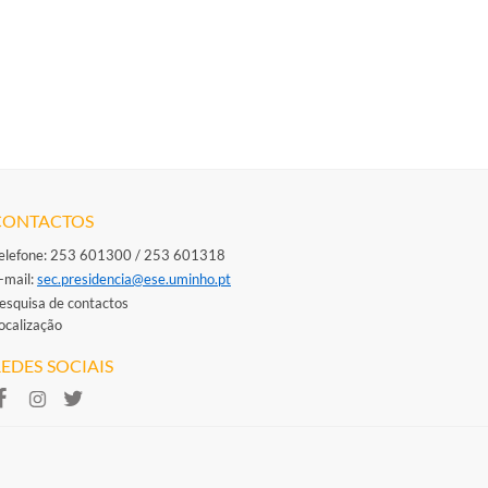
CONTACTOS
elefone: 253 601300 / 253 601318
-mail: ​
sec.presidencia@ese.uminho.​pt
esquisa de contactos
ocalização
EDES SOCIAIS