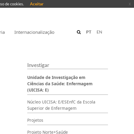
Aceitar
x
uso de cookies.
ria
Internacionalização
PT
EN
Investigar
Unidade de Investigação em
Ciências da Saúde: Enfermagem
(UICISA: E)
Núcleo UICISA: E/ESEnfC da Escola
Superior de Enfermagem
Projetos
Projeto Norte+Saúde