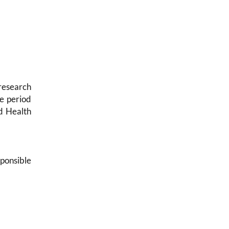
 research
e period
d Health
sponsible