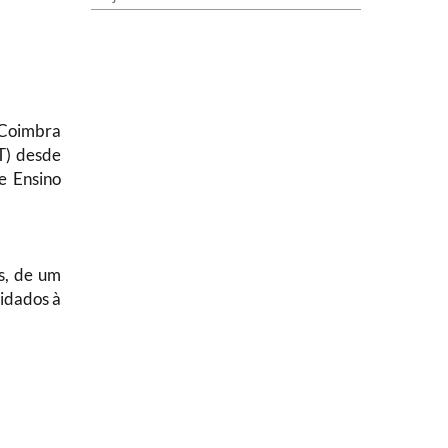
 Coimbra
T) desde
e Ensino
s, de um
idados à