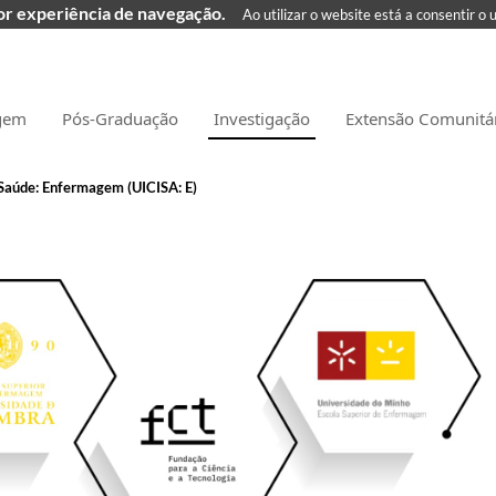
hor experiência de navegação.
Ao utilizar o website está a consentir o 
gem
Pós-Graduação
Investigação
Extensão Comunitá
Saúde: Enfermagem (UICISA: E)