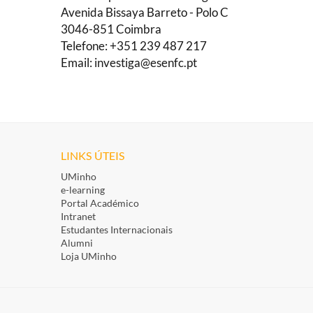
Avenida Bissaya Barreto - Polo C
3046-851 Coimbra
Telefone: +351 239 487 217
Email:
investiga@esenfc.pt
LINKS ÚTEIS
UMinho
e-learning
Portal Académico
Intranet
Estudantes Inte​rnacionais
Alumni
Loja UMinho