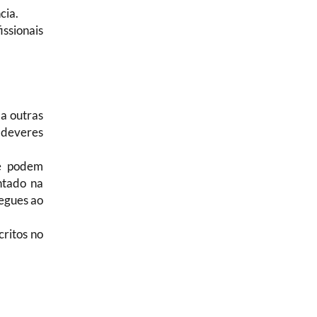
cia.
issionais
 a outras
 deveres
te podem
ntado na
regues ao
critos no