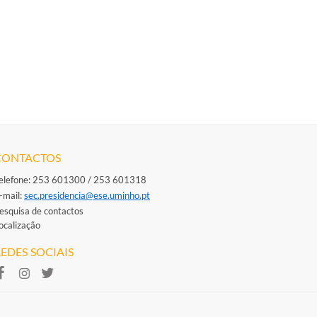
CONTACTOS
elefone: 253 601300 / 253 601318
-mail: ​
sec.presidencia@ese.uminho.​pt
esquisa de contactos
ocalização
EDES SOCIAIS