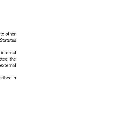
to other
 Statutes
 internal
ttee; the
 external
cribed in