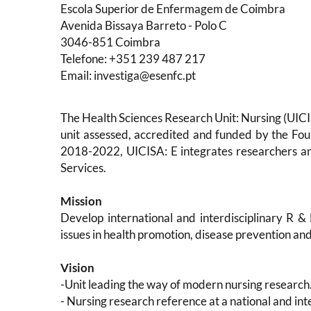
Escola Superior de Enfermagem de Coimbra
Avenida Bissaya Barreto - Polo C
3046-851 Coimbra
Telefone: +351 239 487 217
Email:
investiga@esenfc.pt
The
Health Sciences Research Unit: Nursing (UICI
unit assessed, accredited and funded by the Fou
2018-2022, UICISA: E integrates researchers an
Services.
Mission
Develop international and interdisciplinary R & 
issues in health promotion, disease prevention and
Vision
-Unit leading the way of modern nursing research
- Nursing research reference at a national and inte