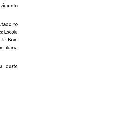
lvimento
utado no
s: Escola
e do Bom
iciliária
al deste