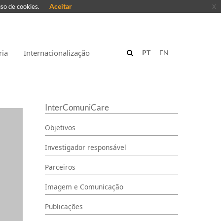
Aceitar
x
uso de cookies.
ria
Internacionalização
PT
EN
InterComuniCare
Objetivos
Investigador responsável
Parceiros
Imagem e Comunicação
Publicações