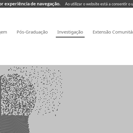
hor experiência de navegação.
Ao utilizar o website está a consentir o 
gem
Pós-Graduação
Investigação
Extensão Comunitá