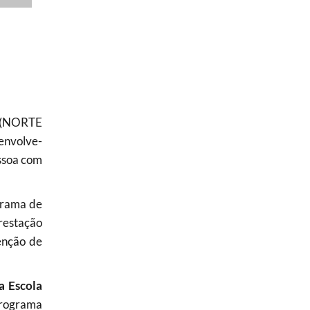
e (NORTE
envolve-
ssoa com
grama de
restação
enção de
a Escola
Programa