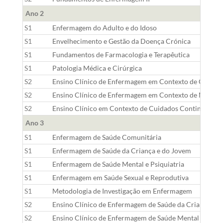
Ano 2
S1
Enfermagem do Adulto e do Idoso
S1
Envelhecimento e Gestão da Doença Crónica
S1
Fundamentos de Farmacologia e Terapêutica
S1
Patologia Médica e Cirúrgica
S2
Ensino Clínico de Enfermagem em Contexto de Cirurgi
S2
Ensino Clínico de Enfermagem em Contexto de Medici
S2
Ensino Clínico em Contexto de Cuidados Continuados 
Ano 3
S1
Enfermagem de Saúde Comunitária
S1
Enfermagem de Saúde da Criança e do Jovem
S1
Enfermagem de Saúde Mental e Psiquiatria
S1
Enfermagem em Saúde Sexual e Reprodutiva
S1
Metodologia de Investigação em Enfermagem
S2
Ensino Clínico de Enfermagem de Saúde da Criança e 
S2
Ensino Clínico de Enfermagem de Saúde Mental e Psiqu