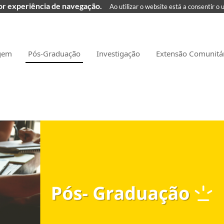
hor experiência de navegação.
Ao utilizar o website está a consentir o 
gem
Pós-Graduação
Investigação
Extensão Comunitá