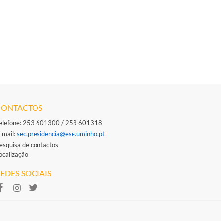
CONTACTOS
elefone: 253 601300 / 253 601318
-mail: ​
sec.presidencia@ese.uminho.​pt
esquisa de contactos
ocalização
EDES SOCIAIS