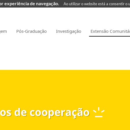
hor experiência de navegação.
Ao utilizar o website está a consentir o 
gem
Pós-Graduação
Investigação
Extensão Comunitá