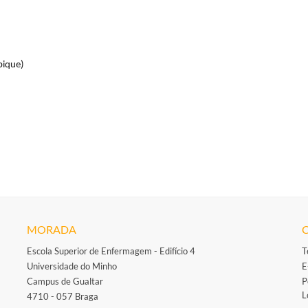
bique)
MORADA
Escola Superior de Enfermagem - Edifício 4
T
Universidade do Minho
E
Campus de Gualtar
P
L
4710 - 057 Braga