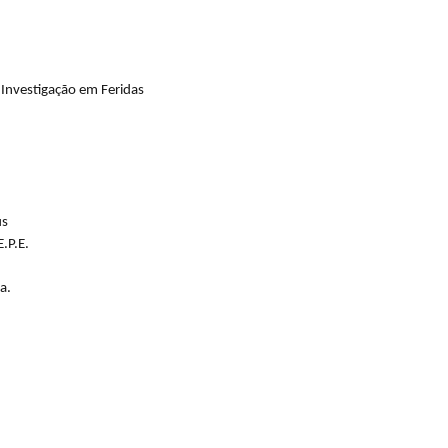
 Investigação em Feridas
us
.P.E.
a.