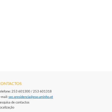
CONTACTOS
elefone: 253 601300 / 253 601318
-mail: ​
sec.presidencia@ese.uminho.​pt
esquisa de contactos
ocalização