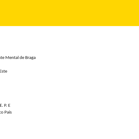
nte Mental de Braga
Este
. P. E
co Pais