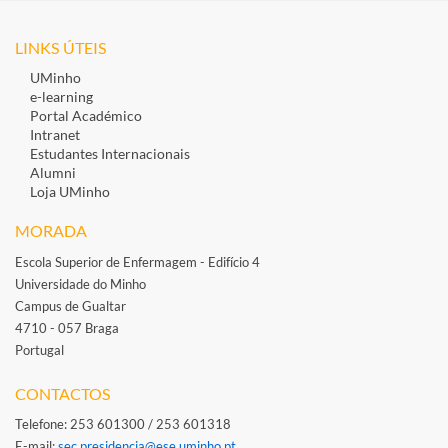
LINKS ÚTEIS
UMinho
e-learning
Portal Académico
Intranet
Estudantes Inte​rnacionais
Alumni
Loja UMinho
MORADA
Escola Superior de Enfermagem - Edifício 4
Universidade do Minho
Campus de Gualtar
4710 - 057 Braga
Portugal
​
CONTACTOS
Telefone: 253 601300 / 253 601318
E-mail: ​
sec.presidencia@ese.uminho.​pt