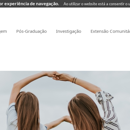
hor experiência de navegação.
Ao utilizar o website está a consentir o 
gem
Pós-Graduação
Investigação
Extensão Comunitá